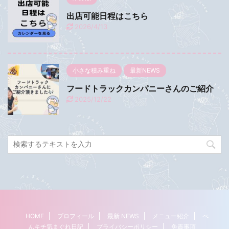
出店可能日程はこちら
2026/4/13
小さな積み重ね
最新NEWS
フードトラックカンパニーさんのご紹介
2025/12/22
HOME
プロフィール
最新 NEWS
メニュー紹介
ぺ
んキチ気まぐれ日記
プライバシーポリシー
免責事項