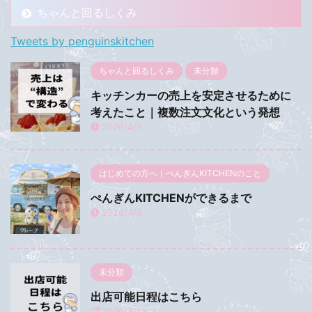
ちゃんと回るしくみ
Tweets by penguinskitchen
ちゃんと回るしくみ
未分類
キッチンカーの売上を安定させるために
考えたこと｜複数注文文化という発想
2026/4/9
はじめての方へ｜ぺんぎんKITCHENのこと
ぺんぎんKITCHENができるまで
2026/4/6
未分類
出店可能日程はこちら
2026/4/13