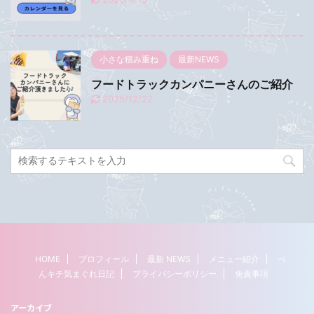
小さな積み重ね
最新NEWS
フードトラックカンパニーさんのご紹介
2025/12/22
HOME
プロフィール
最新 NEWS
メニュー紹介
ぺ
んキチ気まぐれ日記
プライバシーポリシー
免責事項
アーカイブ