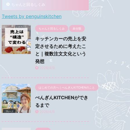
ちゃんと回るしくみ
Tweets by penguinskitchen
ちゃんと回るしくみ
未分類
キッチンカーの売上を安
定させるために考えたこ
と｜複数注文文化という
発想
2026/4/9
はじめての方へ｜ぺんぎんKITCHENのこと
ぺんぎんKITCHENができ
るまで
2026/4/6