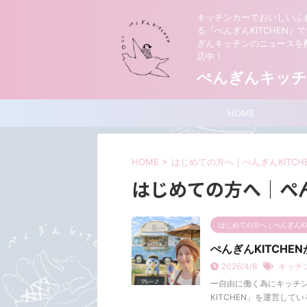
キッチンカーでおいしいふ
る『ぺんぎんKITCHEN
ぎんキッチンのニュースを
店中！
ぺんぎんキッチ
HOME
HOME
>
はじめての方へ｜ぺんぎんKITCH
はじめての方へ｜ぺん
はじめての方へ｜ぺんぎんKI
ぺんぎんKITCHE
2026/4/6
キッチ
ー自由に働く為にキッチン
KITCHEN」を運営し