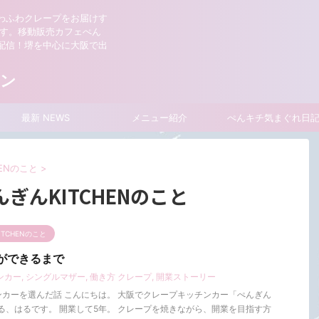
わふわクレープをお届けす
』です。移動販売カフェぺん
配信！堺を中心に大阪で出
ン
最新 NEWS
メニュー紹介
ぺんキチ気まぐれ日
ENのこと
>
ぎんKITCHENのこと
TCHENのこと
Nができるまで
ンカー
,
シングルマザー
,
働き方 クレープ
,
開業ストーリー
カーを選んだ話 こんにちは。 大阪でクレープキッチンカー「ぺんぎん
ている、はるです。 開業して5年。 クレープを焼きながら、開業を目指す方